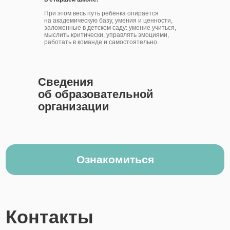
Тел: +7 495 568-41-44
При этом весь путь ребёнка опирается
на академическую базу, умения и ценности,
заложенные в детском саду: умение учиться,
Telegram
мыслить критически, управлять эмоциями,
работать в команде и самостоятельно.
Сведения
об образовательной
организации