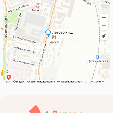
115054, г. Москва, муниципальный округ Даниловский,
ул. Дубининская, д. 59А, помещение 18Н
Тел. +7 495 568-41-44