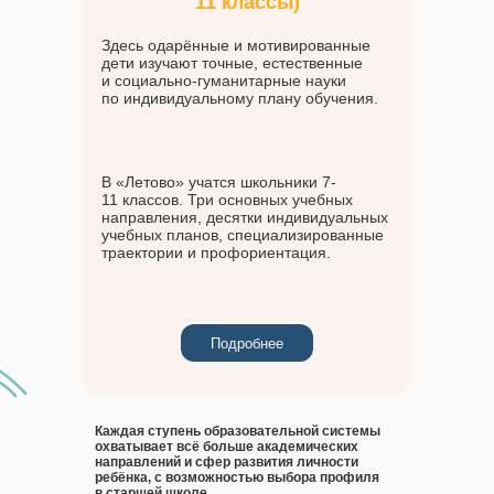
11 классы)
Здесь одарённые и мотивированные
дети изучают точные, естественные
и социально-гуманитарные науки
по индивидуальному плану обучения.
В «Летово» учатся школьники 7-
Ознакомиться
11 классов. Три основных учебных
направления, десятки индивидуальных
учебных планов, специализированные
траектории и профориентация.
Контакты
Мы всегда на связи и будем рады
Подробнее
ответить на ваши вопросы, рассказать
подробнее о «Летово Кидс» и помочь с
записью.
Каждая ступень образовательной системы
охватывает всё больше академических
направлений и сфер развития личности
ребёнка, с возможностью выбора профиля
в старшей школе.